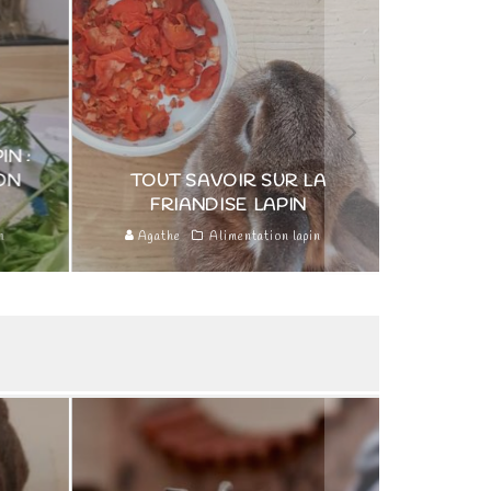
FRUIT ET LÉGUME LAPIN 
UT SAVOIR SUR LA
MES CONSEILS ET MA
FRIANDISE LAPIN
LISTE DE LÉGUME
the
Alimentation lapin
Agathe
Alimentation lapin