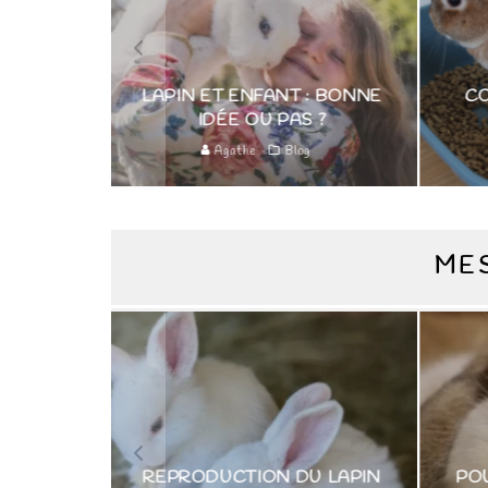
APIN ET ENFANT : BONNE
COMMENT RENDRE
IDÉE OU PAS ?
LAPIN PROPRE 
Agathe
Blog
Agathe
Habitat lapi
MES
EPRODUCTION DU LAPIN
POURQUOI MON LAP