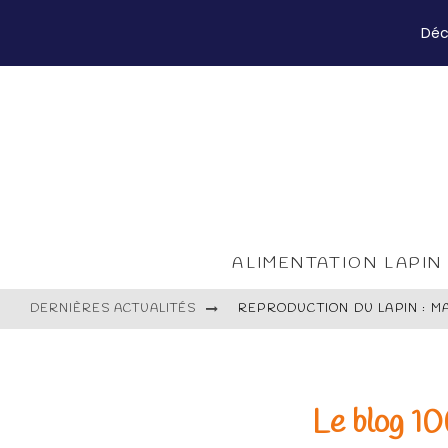
Déc
ALIMENTATION LAPIN
REPRODUCTION DU LAPIN : M
DERNIÈRES ACTUALITÉS
LAPIN ET ENFANT : BONNE IDÉ
PLANTES ET FLEURS TOXIQUE
Le blog 10
TON LAPIN A-T-IL LE POIDS I