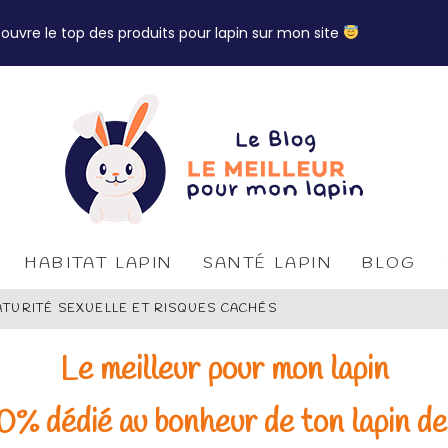
ouvre le top des produits pour lapin sur mon site
HABITAT LAPIN
SANTÉ LAPIN
BLOG
ATURITÉ SEXUELLE ET RISQUES CACHÉS
E OU PAS ?
Le meilleur pour mon lapin
S POUR TON LAPIN
0% dédié au bonheur de ton lapin d
DÉAL ? MAIGREUR ET OBÉSITÉ CHEZ LE LAPIN