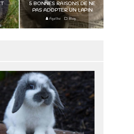
NNES RAISONS DE NE
NORMALE, ALERTE OU
 ADOPTER UN LAPIN
DANGER
Agathe
Blog
Agathe
Santé lapin