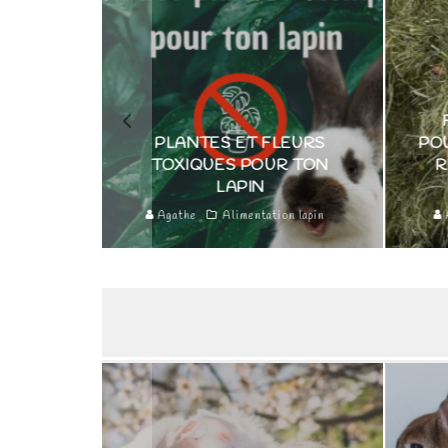
FOIN D’OCCITANI
PLANTES ET FLEURS
POURQUOI LES LAPI
TOXIQUES POUR TON
RAFFOLENT (ET N
LAPIN
AUSSI) ?
Agathe
Alimentation lapin
Agathe
Alimentation l