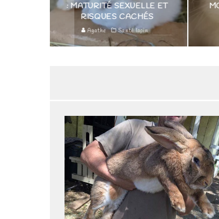
: MATURITÉ SEXUELLE ET
MORD ? EXPLICATIO
RISQUES CACHÉS
CONSEILS
Agathe
Santé lapin
Agathe
Santé lapin