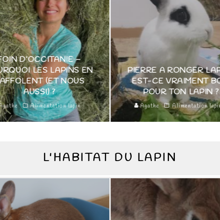
E –
NS EN
PIERRE A RONGER LAPIN :
OUS
EST-CE VRAIMENT BON
TO
POUR TON LAPIN ?
apin
Agathe
Alimentation lapin
Aga
L'HABITAT DU LAPIN