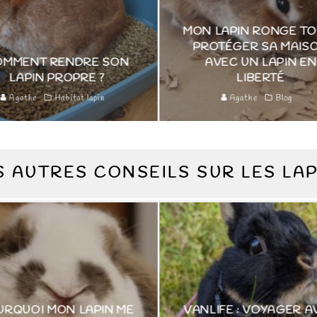
MON LAPIN RONGE TOUT :
COH
PROTÉGER SA MAISON
 SON
AVEC UN LAPIN EN
ESSE
?
LIBERTÉ
COHA
n
Agathe
Blog
A
 AUTRES CONSEILS SUR LES LA
IN ME
VANLIFE : VOYAGER AVEC