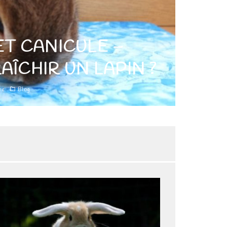
ET CANICULE –
ÎCHIR UN LAPIN ?
he
Blog