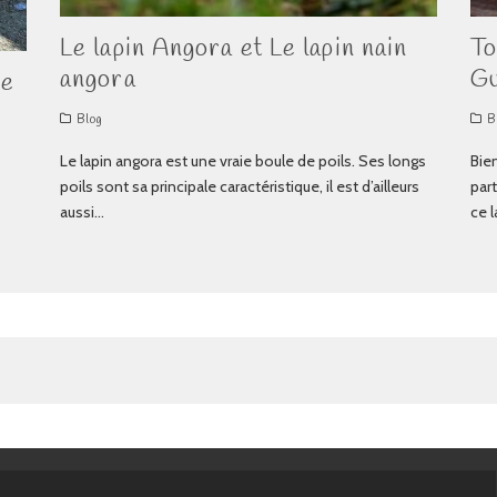
Le lapin Angora et Le lapin nain
To
angora
Gu
de
Blog
B
Le lapin angora est une vraie boule de poils. Ses longs
Bien
poils sont sa principale caractéristique, il est d’ailleurs
par
aussi
...
ce l