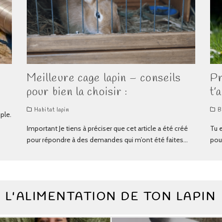
Meilleure cage lapin – conseils
Pr
pour bien la choisir :
t’
Habitat lapin
B
mple.
Important Je tiens à préciser que cet article a été créé
Tu 
pour répondre à des demandes qui m’ont été faites
...
pour
L'ALIMENTATION DE TON LAPIN