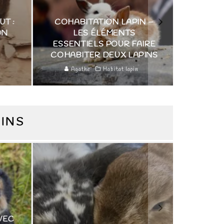
ABITATION LAPIN –
LES ÉLÉMENTS
NTIELS POUR FAIRE
COMMENT FABRIQUER 
BITER DEUX LAPINS
ENCLOS POUR LAPIN ?
gathe
Habitat lapin
Agathe
Habitat lapin
PINS
LA BIBLE DES CROTTES 
LAPIN – SIGNIFICATIO