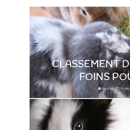
CLASSEMENT D
FOINS PO
Agathe
Alime